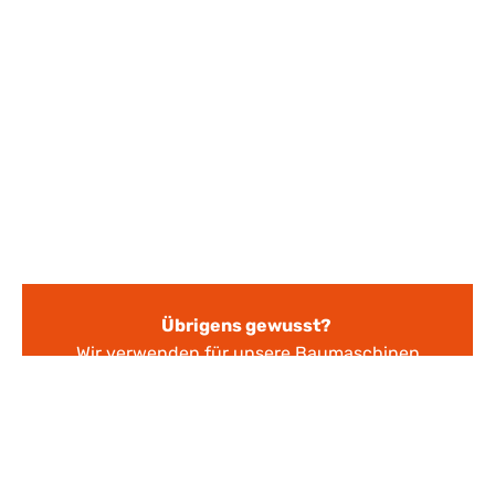
Übrigens gewusst?
Wir verwenden für unsere Baumaschinen
seit über 30 Jahren hochwertig biologisch
abbaubare Schmierstoffe